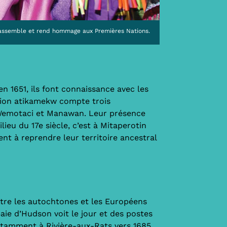
assemble et rend hommage aux Premières Nations.
en 1651, ils font connaissance avec les
tion atikamekw compte trois
 Wemotaci et Manawan. Leur présence
lieu du 17e siècle, c’est à Mitaperotin
t à reprendre leur territoire ancestral
tre les autochtones et les Européens
aie d’Hudson voit le jour et des postes
notamment à Rivière-aux-Rats vers 1685