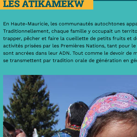
LES ATIKAMEKW
En Haute-Mauricie, les communautés autochtones appar
Traditionnellement, chaque famille y occupait un territoi
trapper, pêcher et faire la cueillette de petits fruits et
activités prisées par les Premières Nations, tant pour le 
sont ancrées dans leur ADN. Tout comme le devoir de mé
se transmettent par tradition orale de génération en gé