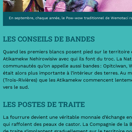
En septembre, chaque année, le Pow-wow traditionnel de Wemotaci r
LES CONSEILS DE BANDES
Quand les premiers blancs posent pied sur le territoire 
Atikamekw Nehirowisiw avec qui ils font du troc. La Na
communautés qu’on appelle aussi bandes : Opitciwan,
était alors plus importante à l’intérieur des terres. Au mi
(Trois-Rivières) que les Atikamekw commencent lentemen
vers le sud.
LES POSTES DE TRAITE
La fourrure devient une véritable monnaie d’échange en
qui raffolent des peaux de castor. La Compagnie de la B
de traite s’implantent graduellement sur le territoire 