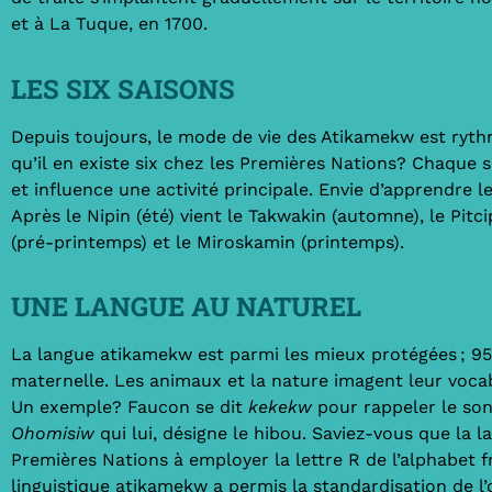
et à La Tuque, en 1700.
LES SIX SAISONS
Depuis toujours, le mode de vie des Atikamekw est ryth
qu’il en existe six chez les Premières Nations? Chaque
et influence une activité principale. Envie d’apprendre
Après le Nipin (été) vient le Takwakin (automne), le Pitci
(pré-printemps) et le Miroskamin (printemps).
UNE LANGUE AU NATUREL
La langue atikamekw est parmi les mieux protégées ; 9
maternelle. Les animaux et la nature imagent leur voca
Un exemple? Faucon se dit
kekekw
pour rappeler le son
Ohomisiw
qui lui, désigne le hibou. Saviez-vous que la 
Premières Nations à employer la lettre R de l’alphabet fr
linguistique atikamekw a permis la standardisation de l