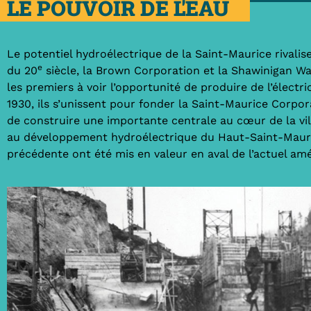
LE POUVOIR DE L'EAU
Le potentiel hydroélectrique de la Saint-Maurice rivalise
e
du 20
siècle, la Brown Corporation et la Shawinigan 
les premiers à voir l’opportunité de produire de l’électri
1930, ils s’unissent pour fonder la Saint-Maurice Corpor
de construire une importante centrale au cœur de la vill
au développement hydroélectrique du Haut-Saint-Mauric
précédente ont été mis en valeur en aval de l’actuel a